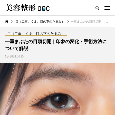
目（二重、くま、目の下のたるみ）
一重まぶたの目頭切開｜印象の変化・手術方法について解説
TOP
ヒアルロン酸
婦人科形成
目（二重、くま、目の下のたるみ）
新着記事
一重まぶたの目頭切開｜印象の変化・手術方法に
ついて解説
2024.04.15
注目のトピック
コラム