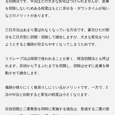
る切開法です。W法ほどの大きな変化はつけられませんが、皮膚
を切除しないためある程度はもとに戻せる・ダウンタイムが短い
などのメリットがあります。
三日月法はあまり選ばれなくなっている方法です。蒙古ひだの部
分を三日月型に切開・切除して縫合しますが、大きな変化をつけ
ようとすると傷跡が目立ちやすくなってしまうためです。
リドレープ法は韓国で使われることが多く、韓流切開法とも呼ば
れます。目頭から下まぶたまでを切開し、切除はせずに皮膚を移
動させて縫合します。
傷跡が残りにくく後戻りしにくい点がメリットです。一方で、Z
法やW法と比較すると変化の程度は小さくなります。
目頭切開と二重整形を同時に実施する場合は、形成する二重の形