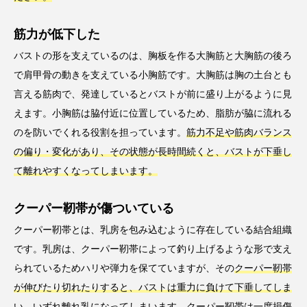
筋力が低下した
バストの形を支えているのは、胸板を作る大胸筋と大胸筋の後ろ
で肩甲骨の動きを支えている小胸筋です。大胸筋は胸の土台とも
言える筋肉で、発達しているとバストが前に盛り上がるように見
えます。小胸筋は脇付近に位置しているため、脂肪が脇に流れる
のを防いでくれる役割を担っています。
筋力不足や筋肉バランス
の偏り・変化があり、その状態が長時間続くと、バストが下垂し
て離れやすくなってしまいます。
クーパー靭帯が傷ついている
クーパー靭帯とは、乳房を包み込むように存在している結合組織
です。乳房は、クーパー靭帯によって釣り上げるような形で支え
られているためハリや弾力を保てていますが、その
クーパー靭帯
が伸びたり切れたりすると、バストは重力に負けて下垂してしま
い、いずれ離れ乳になってしまいます。
クーパー靭帯は一度損傷