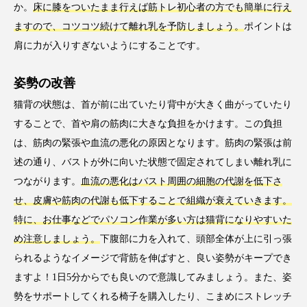
か。
床に膝をついたまま行えば筋トレ初心者の方でも簡単に行え
ますので、コツコツ続けて離れ乳を予防しましょう。
ポイントは
肩に力が入りすぎないようにすることです。
姿勢の改善
猫背の状態は、首が前に出ていたり背中が大きく曲がっていたり
することで、首や肩の筋肉に大きな負担をかけます。この負担
は、筋肉の緊張や血流の悪化の原因となります。筋肉の緊張は前
述の通り、バストが外に向いた状態で固定されてしまい離れ乳に
つながります。
血流の悪化はバスト周囲の細胞の代謝を低下さ
せ、皮膚や筋肉の代謝も低下することで組織が衰えていきます。
特に、お仕事などでパソコン作業が多い方は猫背になりやすいた
め注意しましょう。
下腹部に力を入れて、頭部全体が上に引っ張
られるようなイメージで背筋を伸ばすと、良い姿勢がキープでき
ますよ！1日5分からでも良いので意識してみましょう。また、姿
勢をサポートしてくれる椅子を購入したり、こまめにストレッチ