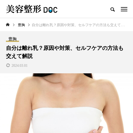
豊胸
自分は離れ乳？原因や対策、セルフケアの方法も交えて解説
TOP
ヒアルロン酸
婦人科形成
豊胸
新着記事
自分は離れ乳？原因や対策、セルフケアの方法も
交えて解説
2024.03.01
注目のトピック
コラム