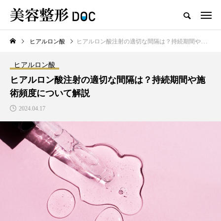
ヒアルロン酸
ヒアルロン酸注射の適切な間隔は？持続期間や施術頻度について解説
TOP
ヒアルロン酸
婦人科形成
ヒアルロン酸
新着記事
ヒアルロン酸注射の適切な間隔は？持続期間や施
術頻度について解説
2024.04.17
注目のトピック
コラム