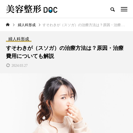
婦人科形成
すそわきが（スソガ）の治療方法は？原因・治療費用についても解説
TOP
ヒアルロン酸
婦人科形成
婦人科形成
新着記事
すそわきが（スソガ）の治療方法は？原因・治療
費用についても解説
2024.03.27
注目のトピック
コラム