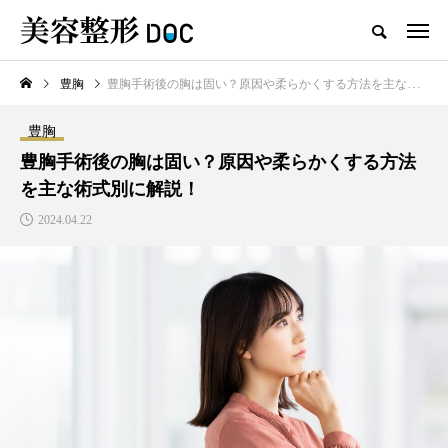
豊胸
豊胸手術後の胸は固い？原因や柔らかくする方法を主な術式別に解説！
TOP
ヒアルロン酸
婦人科形成
豊胸
新着記事
豊胸手術後の胸は固い？原因や柔らかくする方法
を主な術式別に解説！
2024.04.22
注目のトピック
コラム