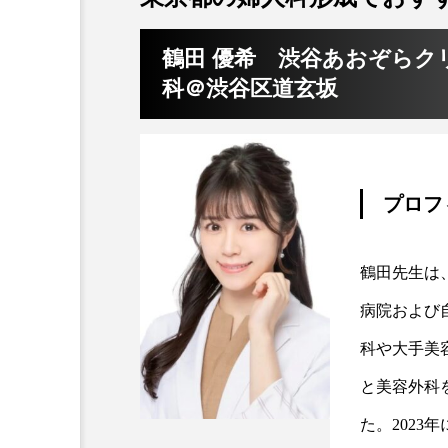
鶴田 優希 渋谷あおぞらク
科＠渋谷区道玄坂
プロフ
鶴田先生は
病院および
科や大手美
と美容外科
た。2023