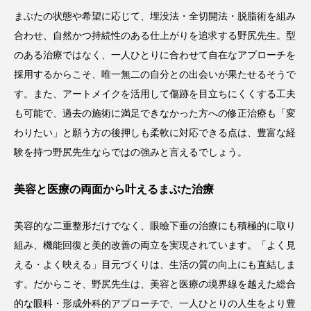
まぶたの状態や希望に応じて、埋没法・全切開法・脱脂術を組み
合わせ、自然かつ持続性のある仕上がりを追求する野尻先生。型
のある治療ではなく、一人ひとりに合わせて自在なアプローチを
採用するからこそ、唯一無二の自分との出会いが果たせるそうで
す。また、アートメイクを活用して傷跡を目立ちにくくする工夫
も可能で、過去の施術に満足できなかった方への修正治療も「変
わりたい」と願う方の後押しも柔軟に対応できる点は、豊富な経
験を持つ野尻先生ならではの強みと言えるでしょう。
美容と医療の両面から叶えるまぶた治療
美容的な二重整形だけでなく、眼瞼下垂の治療にも積極的に取り
組み、機能回復と美的改善の両立を実現されています。「よく見
える・よく映える」目元づくりは、生活の質の向上にも直結しま
す。だからこそ、野尻先生は、美容と医療の境界線を越えた総合
的な眼科・形成外科的アプローチで、一人ひとりの人生をより豊