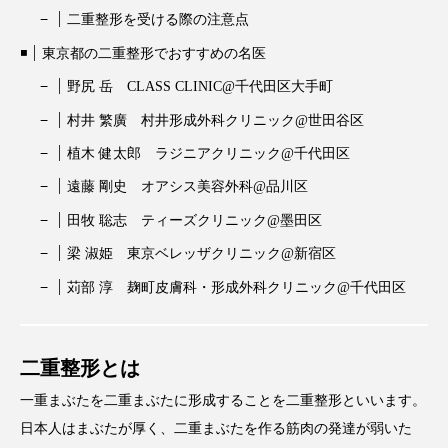
二重整形を受ける際の注意点
東京都の二重整形でおすすめの名医
野尻 岳 CLASS CLINIC@千代田区大手町
村井 繁廣 村井形成外科クリニック@世田谷区
植木 健太郎 ラジニアクリニック@千代田区
遠藤 剛史 オアシス美容外科@品川区
田牧 聡志 ティーズクリニック@墨田区
梁 淑姫 東京ベレッザクリニック@新宿区
苅部 淳 麹町皮膚科・形成外科クリニック@千代田区
二重整形とは
一重まぶたを二重まぶたに形成することを二重整形といいます。
日本人はまぶたが厚く、二重まぶたを作る筋肉の発達が弱いた