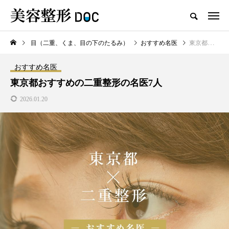
目（二重、くま、目の下のたるみ）
おすすめ名医
東京都おすすめの二重整形の名医7人
TOP
ヒアルロン酸
婦人科形成
おすすめ名医
新着記事
東京都おすすめの二重整形の名医7人
2026.01.20
注目のトピック
コラム