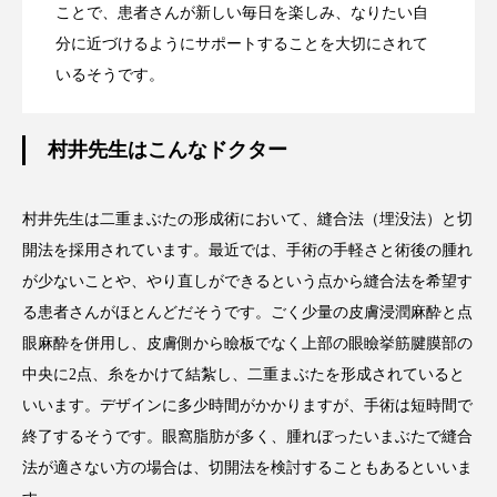
ことで、患者さんが新しい毎日を楽しみ、なりたい自
分に近づけるようにサポートすることを大切にされて
いるそうです。
村井先生はこんなドクター
村井先生は二重まぶたの形成術において、縫合法（埋没法）と切
開法を採用されています。最近では、手術の手軽さと術後の腫れ
が少ないことや、やり直しができるという点から縫合法を希望す
る患者さんがほとんどだそうです。ごく少量の皮膚浸潤麻酔と点
眼麻酔を併用し、皮膚側から瞼板でなく上部の眼瞼挙筋腱膜部の
中央に2点、糸をかけて結紮し、二重まぶたを形成されていると
いいます。デザインに多少時間がかかりますが、手術は短時間で
終了するそうです。眼窩脂肪が多く、腫れぼったいまぶたで縫合
法が適さない方の場合は、切開法を検討することもあるといいま